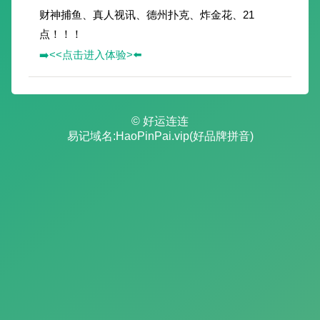
财神捕鱼、真人视讯、德州扑克、炸金花、21
点！！！
➡️<<点击进入体验>⬅️
© 好运连连
易记域名:HaoPinPai.vip(好品牌拼音)